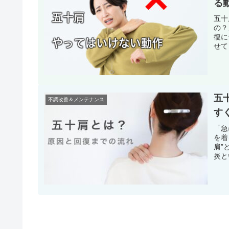
る
五十
の？
復に
せて
五
不調改善＆メンテナンス
す
「急
を着
肩”
炎と