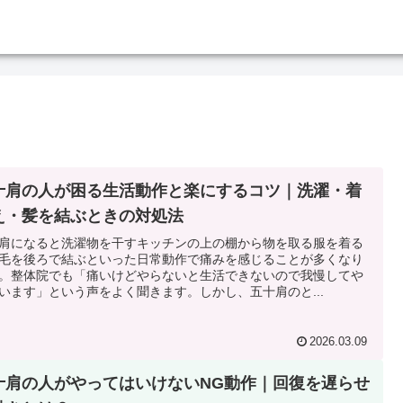
十肩の人が困る生活動作と楽にするコツ｜洗濯・着
え・髪を結ぶときの対処法
肩になると洗濯物を干すキッチンの上の棚から物を取る服を着る
毛を後ろで結ぶといった日常動作で痛みを感じることが多くなり
。整体院でも「痛いけどやらないと生活できないので我慢してや
います」という声をよく聞きます。しかし、五十肩のと...
2026.03.09
十肩の人がやってはいけないNG動作｜回復を遅らせ