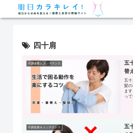
四十肩
五
不調改善＆メンテナンス
替
五十
髪の
ます
って
五
不調改善＆メンテナンス