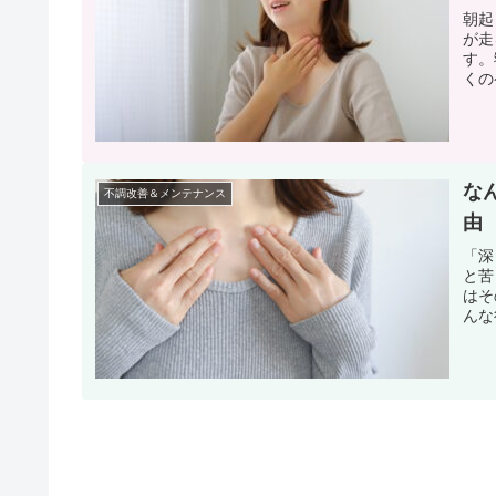
朝起
が走
す。
くの
な
不調改善＆メンテナンス
由
「深
と苦
はそ
んな