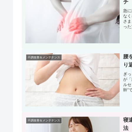
チ
急に
なく
さま
った
腰
不調改善＆メンテナンス
り
ぎっ
が「
ルセ
幹”
寝
不調改善＆メンテナンス
法