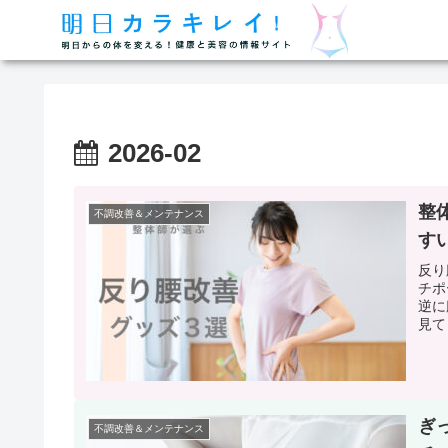
2026-02
整
不調改善＆メンテナンス
す
反り
チポ
逆に
見て
ぎ
不調改善＆メンテナンス