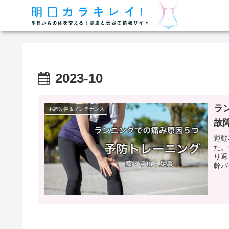
2023-10
ラ
不調改善＆メンテナンス
故
運動
た。
り返
幹バ