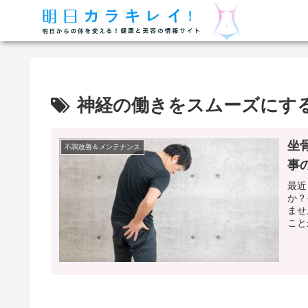
神経の働きをスムーズにす
坐
不調改善＆メンテナンス
事
最近
か？
ませ
こと