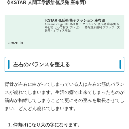
《IKSTAR 人間工学設計低反発 座布団》
IKSTAR 低反発 椅子クッション 座布団
Amazon.co.jp: IKSTAR 椅子 クッション 低反発 座布団 座
り心地 とって付き プレゼント 持ち運ぶ便利 ブラック : 文
房具・オフィス用品
amzn.to
左右のバランスを整える
背骨が左右に曲がってしまっている人は左右の筋肉バラン
スが崩れてしまいます。生活の癖で出来てしまったものが
筋肉が拘縮してしまうことで更にその歪みを助長させてし
まい、どんどん崩れてしまいます。
仰向けになり大の字になります。