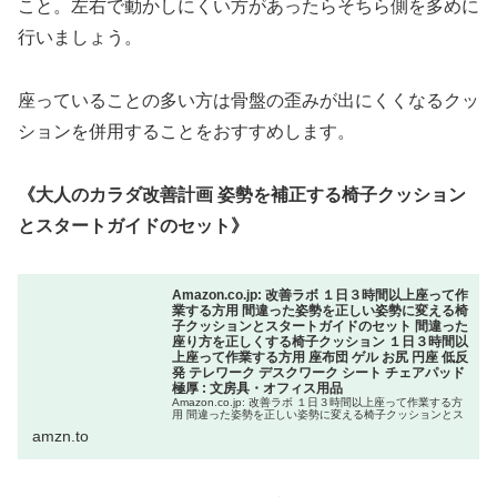
こと。左右で動かしにくい方があったらそちら側を多めに
行いましょう。
座っていることの多い方は骨盤の歪みが出にくくなるクッ
ションを併用することをおすすめします。
《大人のカラダ改善計画 姿勢を補正する椅子クッション
とスタートガイドのセット》
Amazon.co.jp: 改善ラボ １日３時間以上座って作
業する方用 間違った姿勢を正しい姿勢に変える椅
子クッションとスタートガイドのセット 間違った
座り方を正しくする椅子クッション １日３時間以
上座って作業する方用 座布団 ゲル お尻 円座 低反
発 テレワーク デスクワーク シート チェアパッド
極厚 : 文房具・オフィス用品
Amazon.co.jp: 改善ラボ １日３時間以上座って作業する方
用 間違った姿勢を正しい姿勢に変える椅子クッションとス
タートガイドのセット 間違った座り方を正しくする椅子ク
amzn.to
ッション １日３時間以上座って作業する方用 座布団 ゲル
お尻 ...