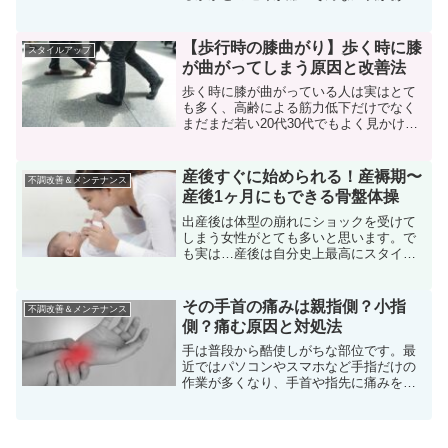
場合、足底腱膜炎（そくていけんまくえ
ん）の可能性があります。足底腱膜炎は
ランナーに多いトラブルの一つで、走る
【歩行時の膝曲がり】歩く時に膝
スタイルアップ
習慣がある方や長時間立つ...
が曲がってしまう原因と改善法
歩く時に膝が曲がっている人は実はとて
も多く、高齢による筋力低下だけでなく
まだまだ若い20代30代でもよく見かけま
す。どんなにオシャレをしていても膝が
曲がっていると途端にカッコ悪く見えて
しまいますよね。膝はどうして曲がって
産後すぐに始められる！産褥期〜
不調改善＆メンテナンス
しまうのでしょう？今...
産後1ヶ月にもできる骨盤体操
出産後は体型の崩れにショックを受けて
しまう女性がとても多いと思います。で
も実は…産後は自分史上最高にスタイル
が良くなるチャンスなんです。産後の骨
盤調整とはよく聞きますが、これには意
味があります。産後の骨盤調整は女性に
その手首の痛みは親指側？小指
不調改善＆メンテナンス
とってとても重要で大切な...
側？痛む原因と対処法
手は普段から酷使しがちな部位です。最
近ではパソコンやスマホなど手指だけの
作業が多くなり、手首や指先に痛みを感
じる方も多くなっています。一概に手首
が痛いといっても原因は様々。今回は手
首が痛む症状について書いていきます！
手首の小指側が痛い手首の...