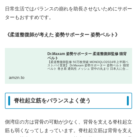
日常生活ではバランスの崩れを助長させないためにサポー
ターもおすすめです。
《柔道整復師が考えた 姿勢サポーター 姿勢ベルト》
Dr.Maxam 姿勢サポーター 柔道整復師監修 猫背
ベルト
【柔道整復師監修 50万枚突破 MONOQLO2024年上半期ベ
ストバイ受賞】 Dr.Maxam 姿勢サポーター 姿勢ベルト 猫背
ベルト 巻き肩 通気性 メッシュ 背中の丸まり 日本人に合わ
せた設計 男女兼用 Mサイズ ブラックが背中用スト...
amzn.to
脊柱起立筋をバランスよく使う
側湾症の方は背骨の可動が少なく、背骨を支える脊柱起立
筋も弱くなってしまっています。脊柱起立筋は背骨を支え