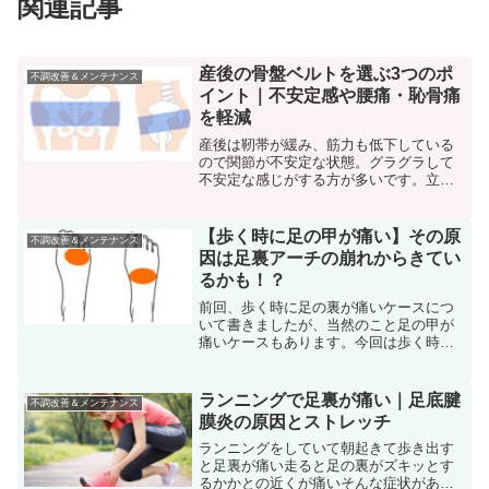
関連記事
産後の骨盤ベルトを選ぶ3つのポ
不調改善＆メンテナンス
イント｜不安定感や腰痛・恥骨痛
を軽減
産後は靭帯が緩み、筋力も低下している
ので関節が不安定な状態。グラグラして
不安定な感じがする方が多いです。立ち
上がりや階段など関節に大きなストレス
がかかる動作では腰や恥骨などに痛みを
感じることもあります。産後は誰でも不
【歩く時に足の甲が痛い】その原
不調改善＆メンテナンス
安定な状態。不調が今ない...
因は足裏アーチの崩れからきてい
るかも！？
前回、歩く時に足の裏が痛いケースにつ
いて書きましたが、当然のこと足の甲が
痛いケースもあります。今回は歩く時に
足の甲が痛くなる原因について書いてい
きたいと思います。足の甲が痛む原因足
の甲が痛くなる原因は捻挫、腱炎、関節
ランニングで足裏が痛い｜足底腱
不調改善＆メンテナンス
内の炎症、疲労骨折などが...
膜炎の原因とストレッチ
ランニングをしていて朝起きて歩き出す
と足裏が痛い走ると足の裏がズキッとす
るかかとの近くが痛いそんな症状がある