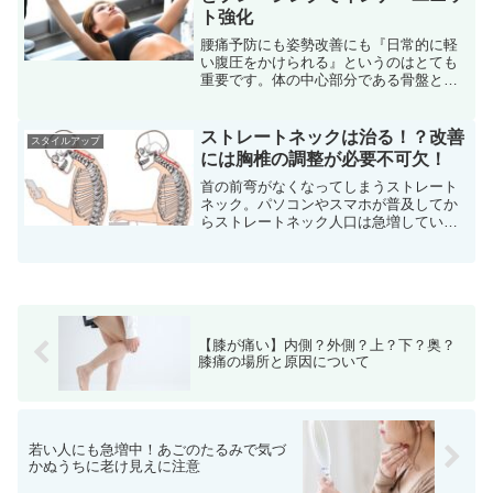
ト強化
腰痛予防にも姿勢改善にも『日常的に軽
い腹圧をかけられる』というのはとても
重要です。体の中心部分である骨盤と腰
椎を安定させるためには適度な腹圧が必
要だからです。前回、体幹・インナーマ
ッスル・インナーユニットの違いについ
ストレートネックは治る！？改善
スタイルアップ
てお話ししましたが、腹圧...
には胸椎の調整が必要不可欠！
首の前弯がなくなってしまうストレート
ネック。パソコンやスマホが普及してか
らストレートネック人口は急増していま
す。ストレートネックは見た目もあまり
良くありませんが、首こり肩こりになる
だけではなく頭痛やめまいの原因にもな
ります。放置すると不調が...
【膝が痛い】内側？外側？上？下？奥？
膝痛の場所と原因について
若い人にも急増中！あごのたるみで気づ
かぬうちに老け見えに注意