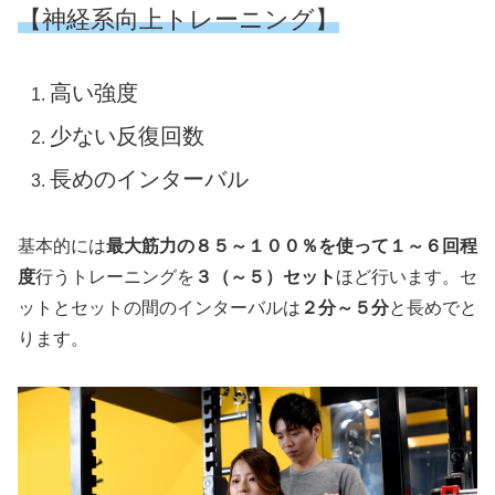
【神経系向上トレーニング】
高い強度
少ない反復回数
長めのインターバル
基本的には
最大筋力の８５～１００％を使って１～６回程
度
行うトレーニングを
３（～５）セット
ほど行います。セ
ットとセットの間のインターバルは
２分～５分
と長めでと
ります。