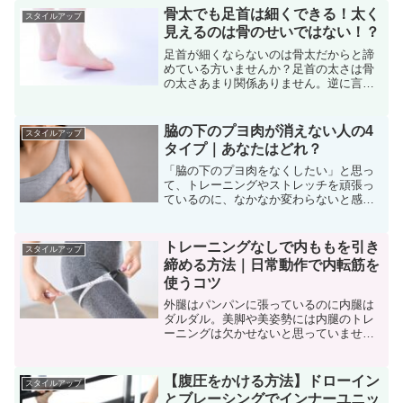
すすめな『プッシュアップ』と『ダンベ
骨太でも足首は細くできる！太く
スタイルアップ
ルフライ』を効果的に行う...
見えるのは骨のせいではない！？
足首が細くならないのは骨太だからと諦
めている方いませんか？足首の太さは骨
の太さあまり関係ありません。逆に言え
ば努力次第ではすっきりとした細い足首
が手に入ります。自分が骨太か骨細か？
チェックしよう骨太か骨細か、それとも
脇の下のプヨ肉が消えない人の4
スタイルアップ
標準的なのか？は脂肪や筋...
タイプ｜あなたはどれ？
「脇の下のプヨ肉をなくしたい」と思っ
て、トレーニングやストレッチを頑張っ
ているのに、なかなか変わらないと感じ
ていませんか？実はその部分、単純に脂
肪だけが原因ではないケースがとても多
いです。姿勢や体の使い方、むくみな
トレーニングなしで内ももを引き
スタイルアップ
ど、原因によってアプローチ...
締める方法｜日常動作で内転筋を
使うコツ
外腿はパンパンに張っているのに内腿は
ダルダル。美脚や美姿勢には内腿のトレ
ーニングは欠かせないと思っていません
か？実はトレーニングなんてしなくても
引き締める方法があるんです。内腿が弱
くなってしまう原因は日頃から使えてい
【腹圧をかける方法】ドローイン
スタイルアップ
ないから。日常生活でしっ...
とブレーシングでインナーユニッ