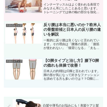
インナーマッスルはよく使われる表現で
みなさん耳にしたことあると思います。
トレーニングでは体の軸の部分を強化す
る時に使います。体幹もよく耳にします
がインナーマッスルと同じものと捉えら
れがちですよね。そしてインナーマッス
反り腰は本当に悪いのか？欧米人
スタイルアップ
ルと似たような表現でイン...
の骨盤前傾と日本人の反り腰の違
いを解説
一般的に反り腰は良くないと言われてい
ます。その理由は「腰痛の原因」「腹筋
が使われない」「猫背になる」「太もも
の前側が張り出す」などなどがありま
す。でも、欧米の人を見てください。と
ても綺麗な骨盤前傾姿勢ですよね。骨盤
【O脚タイプと治し方】膝下O脚
スタイルアップ
前傾ですが腰痛や肩こりはあ...
の捻れも体操で改善！
日本人の約8割はO脚と言われています。
脚の形が気になって好きなファッション
を諦めてる方も多いのでは？？O脚には
色々種類がありますが、女性に多い股関
節内旋によるO脚の治し方を今回は紹介
します！まずは下のO脚のタイプを見
て、どれに当てはまるかチ...
白髪や薄毛のお悩みにも！美髪ケアと髪