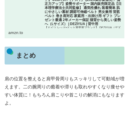
正力アップ】姿勢サポーター 国内販売限定品【日
本理学療法士共同監修】 通気性優れ 装着簡単 肌
にやさしい素材 調節可伸縮ベルト 男女兼用 背筋
ベルト 巻き肩対応 家庭用・出掛け用 ギフト プレ
ゼント最適 2年メーカー保証 猫背から美しい姿勢
へ（Lサイズ） | DEZIYUA | 背中用
【ドイツ レッド•ドット賞受賞ブランド】 DEZIYUA（デズ
ヤ) 【2026業界新進化！ 補正力アップ】姿勢サポーター 国
amzn.to
内販売限定品【日本理学療法士共同監修】 通気性優れ 装着
簡単 肌にやさしい素材 調節可伸縮ベルト 男女兼用 背筋ベ
ル...
まとめ
肩の位置を整えると肩甲骨周りもスッキリして可動域が増
えます。二の腕周りの癒着や滞りも取れやすくなり痩せや
すい体質に！もちろん肩こりや首こりの解消にもなります
よ。