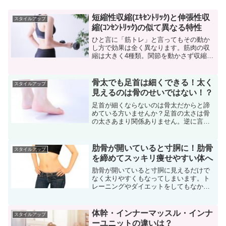
短縮性収縮(ｴｷｾﾝﾄﾘｯｸ)と伸張性収
スタイルアップ
縮(ｺﾝｾﾝﾄﾘｯｸ)の似て異なる特性
ひと言に「筋トレ」と言ってもその動か
し方で効果は全く異なります。筋肉の収
縮は大きく4種類。関節を動かさず収縮さ
せる等尺性収縮（アイソメトリック）筋
肉を短縮させることで力を発揮する短縮
性収縮（コンセントリック）筋肉を伸張
骨太でも足首は細くできる！太く
スタイルアップ
させながら力を発揮する...
見えるのは骨のせいではない！？
足首が細くならないのは骨太だからと諦
めている方いませんか？足首の太さは骨
の太さあまり関係ありません。逆に言え
ば努力次第ではすっきりとした細い足首
が手に入ります。自分が骨太か骨細か？
チェックしよう骨太か骨細か、それとも
肋骨が開いていると寸胴に！肋骨
スタイルアップ
標準的なのか？は脂肪や筋...
を締めてスッキリ痩せやすい体へ
肋骨が開いていると寸胴に見えるだけで
なく太りやすくもなってしまいます。ト
レーニングやダイエットをしてもなかな
かウエストのくびれが出来ない人、正面
から見た時に肋骨が目立つ人は、もしか
したら肋骨が開いてしまっているかも。
体幹・インナーマッスル・インナ
スタイルアップ
もともとの骨格もあります...
ーユニットの違いは？