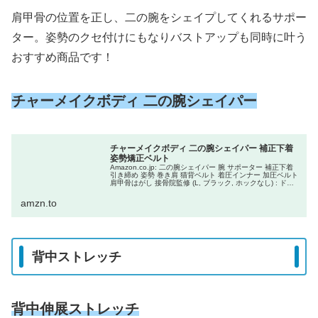
肩甲骨の位置を正し、二の腕をシェイプしてくれるサポー
ター。姿勢のクセ付けにもなりバストアップも同時に叶う
おすすめ商品です！
チャーメイクボディ 二の腕シェイパー
チャーメイクボディ 二の腕シェイパー 補正下着
姿勢矯正ベルト
Amazon.co.jp: 二の腕シェイパー 腕 サポーター 補正下着
引き締め 姿勢 巻き肩 猫背ベルト 着圧インナー 加圧ベルト
肩甲骨はがし 接骨院監修 (L, ブラック, ホックなし) : ドラ
ッグストア
amzn.to
背中ストレッチ
背中伸展ストレッチ