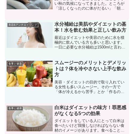
い秋の気候になってきました。ところが
「涼しくなったのに体がだるい」「朝起
きられない」「食欲がわかない」など、
なんとなく不調を感じることはありませ
んか？それはもしかすると「秋バテ」か
水分補給は美肌やダイエットの基
美容&アンチエイジング
もしれません。秋バテセル...
本！水を飲む効果と正しい飲み方
最近はダイエットや美容のために水を積
極的に飲んでいる方も多いと思います。
一日に必要な水分補給は1500mlと言われ
ていますが、意識しないとなかなか飲め
ない量でもありますよね。生きていくう
えでも健康を維持するうえでも水分は大
スムージーのメリットとデメリッ
食事と健康
切だということは皆...
トは？体を冷やさない上手な飲み
方
美容・ダイエットの目的で取り入れてい
る女性も多いスムージー。その一方で
「体が冷えるから苦手」とか「作るのが
面倒」などという声もよく聞きます。ス
ムージーにもメリットとデメリットがあ
りますが、飲み方次第で上手に効果を実
白米はダイエットの味方！罪悪感
食事と健康
感することができるんです。...
がなくなる5つの効果
ダイエットをしている人にとって白米は
食べたいけど我慢しなければならない食
材のイメージがあります。食べることに