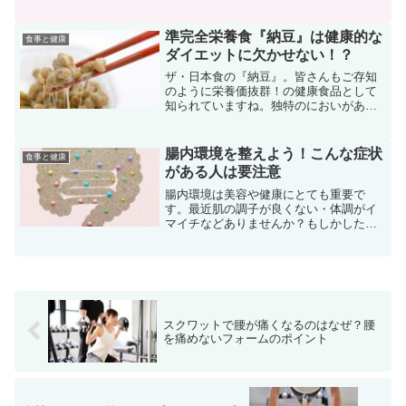
罪悪感を感じがちですが、もしダイエッ
トにも美容にも良いというなら食べたい
ですよね。白米が大好きな人でも痩せて
準完全栄養食『納豆』は健康的な
食事と健康
いる人もいれば太っている...
ダイエットに欠かせない！？
ザ・日本食の『納豆』。皆さんもご存知
のように栄養価抜群！の健康食品として
知られていますね。独特のにおいがあ
り、苦手な方も。ですが！克服しようか
な！？と思わせるほど栄養価が完璧すぎ
て神がかっているのです。一体どれほど
腸内環境を整えよう！こんな症状
食事と健康
のものなのか？詳しく見てい...
がある人は要注意
腸内環境は美容や健康にとても重要で
す。最近肌の調子が良くない・体調がイ
マイチなどありませんか？もしかしたら
腸内環境が悪くなっているかもしれませ
ん。小腸は第二の脳と言われるほどの器
官で、美容や健康だけでなく心身にたく
さんの影響を与えます。腸内...
スクワットで腰が痛くなるのはなぜ？腰
を痛めないフォームのポイント