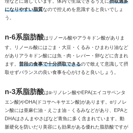
理などに適しています。体内で生成できるうえに
摂取過多
になりやすい脂質
なので控えめを意識すると良いでしょ
う。
n-6系脂肪酸
はリノール酸やアラキドン酸がありま
す。リノール酸にはごま・大豆・くるみ・ひまわり油など
がありアラキドン酸には魚・肉・レバー・卵などに含まれ
ます。
普段の食事で十分摂取できる
ので敢えて意識して摂
取せずバランスの良い食事を心がけると良いしょう。
n-3系脂肪酸
はα-リノレン酸やEPA(エイコサペンタ
エン酸)やDHA(ドコサヘキサエン酸)があります。αリノレ
ン酸には亜麻仁油・えごま油・くるみなどがあり、EPAと
DHAはさんまやさばなど青魚に多く含まれています。動
脈硬化を防いだり美容にも効果がある優れた脂肪酸ですが