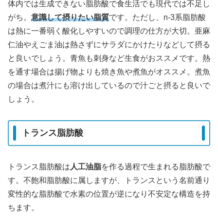
体内では生成できない脂肪酸で食生活でも現代では不足し
がち。
意識して摂りたい脂質
です。ただし、n-3系脂肪酸
は熱に一番弱く酸化しやすいので調理の仕方が大切。亜麻
仁油やえごま油は熱さずにサラダにかけたりなどして摂る
と良いでしょう。青魚も刺身など生食がおススメです。熱
を通す場合は揚げ物よりも焼き魚や煮魚がオススメ。煮魚
の場合は煮汁にも溶け出しているので汁ごと摂ると良いで
しょう。
トランス脂肪酸
トランス脂肪酸は
人工油脂
を作る過程で生まれる脂肪酸で
す。不飽和脂肪酸に属しますが、トランスという名前通り
変性的な脂肪酸で水素の位置が逆になり不安定な構造を持
ちます。