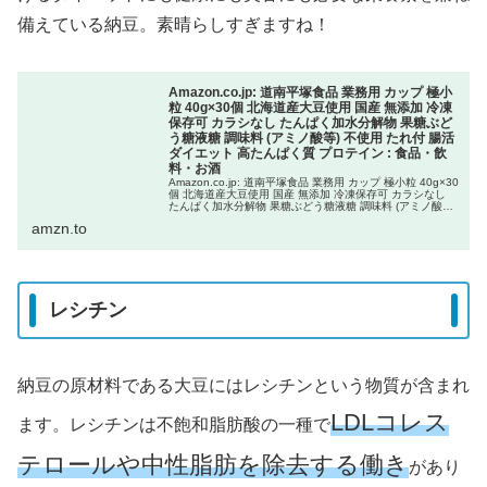
備えている納豆。素晴らしすぎますね！
Amazon.co.jp: 道南平塚食品 業務用 カップ 極小
粒 40g×30個 北海道産大豆使用 国産 無添加 冷凍
保存可 カラシなし たんぱく加水分解物 果糖ぶど
う糖液糖 調味料 (アミノ酸等) 不使用 たれ付 腸活
ダイエット 高たんぱく質 プロテイン : 食品・飲
料・お酒
Amazon.co.jp: 道南平塚食品 業務用 カップ 極小粒 40g×30
個 北海道産大豆使用 国産 無添加 冷凍保存可 カラシなし
たんぱく加水分解物 果糖ぶどう糖液糖 調味料 (アミノ酸等)
不使用 たれ付 腸活 ダイエット 高たん...
amzn.to
レシチン
納豆の原材料である大豆にはレシチンという物質が含まれ
LDLコレス
ます。レシチンは不飽和脂肪酸の一種で
テロールや中性脂肪を除去する働き
があり