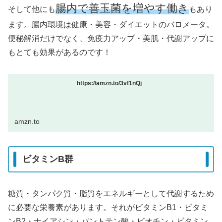
腸内で善玉菌を増やす働き
そして他にも
もあり
ます。腸内環境は健康・美容・ダイエットのバロメータ。
便秘解消だけでなく、免疫力アップ・美肌・代謝アップに
もとても効果があるのです！
https://amzn.to/3vf1nQj
amzn.to
ビタミンB群
糖質・タンパク質・脂質をエネルギーとして代謝するため
に必要な栄養素があります。それがビタミンB1・ビタミ
ンB2・ナイアシン・パントテン酸・ビオチン・ビタミン