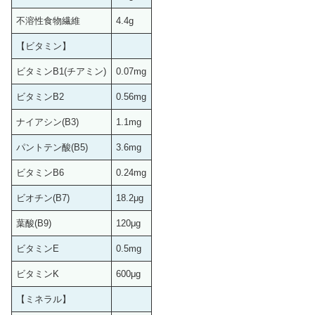
不溶性食物繊維
4.4g
【ビタミン】
ビタミンB1(チアミン)
0.07mg
ビタミンB2
0.56mg
ナイアシン(B3)
1.1mg
パントテン酸(B5)
3.6mg
ビタミンB6
0.24mg
ビオチン(B7)
18.2μg
葉酸(B9)
120μg
ビタミンE
0.5mg
ビタミンK
600μg
【ミネラル】