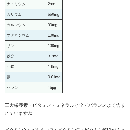
ナトリウム
2mg
カリウム
660mg
カルシウム
90mg
マグネシウム
100mg
リン
190mg
鉄分
3.3mg
亜鉛
1.9mg
銅
0.61mg
セレン
16μg
三大栄養素・ビタミン・ミネラルと全てバランスよく含ま
れていますね！
ビタミンA・ビタミンD・ビタミンC・ビタミンB12が入っ