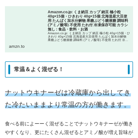
Amazon.co.jp: くま納豆 カップ 納豆 極小粒
40g×15個・ひきわり 40g×15個 北海道産大豆使
用 たんぱく加水分解物 果糖ぶどう糖液糖 調味料
(アミノ酸等) 不使用 たれ付 冷凍保存可能 カラシ
無し : 食品・飲料・お酒
Amazon.co.jp: くま納豆 カップ 納豆 極小粒 40g×15個・ひ
きわり 40g×15個 北海道産大豆使用 たんぱく加水分解物
果糖ぶどう糖液糖 調味料 (アミノ酸等) 不使用 たれ付 冷凍
保存可能 カラシ無し : 食品・飲料・...
amzn.to
常温＆よく混ぜる！
ナットウキナーゼは冷蔵庫から出してき
た冷たいままより常温の方が働きます。
食べる前によーーく混ぜることでナットウキナーゼが働き
やすくなり、更にたくさん混ぜるとアミノ酸が増え旨味が