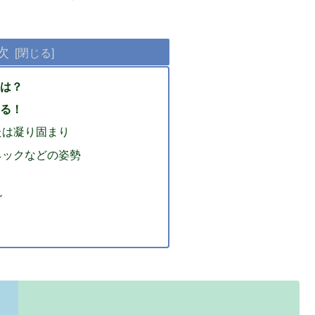
次
は？
る！
たは凝り固まり
ネックなどの姿勢
ゴ