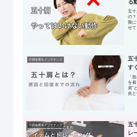
る
五十
の？
復に
せて
五
不調改善＆メンテナンス
す
「急
を着
肩”
炎と
五
不調改善＆メンテナンス
レ