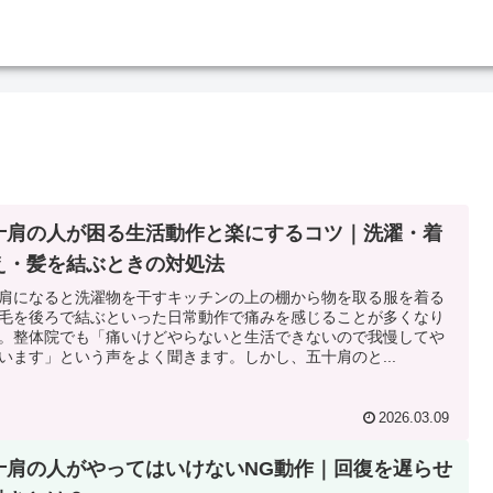
十肩の人が困る生活動作と楽にするコツ｜洗濯・着
え・髪を結ぶときの対処法
肩になると洗濯物を干すキッチンの上の棚から物を取る服を着る
毛を後ろで結ぶといった日常動作で痛みを感じることが多くなり
。整体院でも「痛いけどやらないと生活できないので我慢してや
います」という声をよく聞きます。しかし、五十肩のと...
2026.03.09
十肩の人がやってはいけないNG動作｜回復を遅らせ