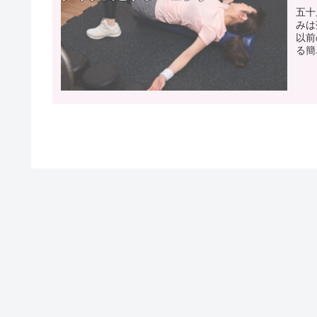
五十
みは
以前
る簡