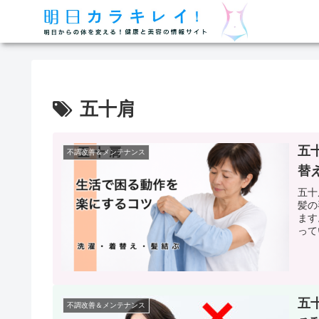
五十肩
五
不調改善＆メンテナンス
替
五十
髪の
ます
って
五
不調改善＆メンテナンス