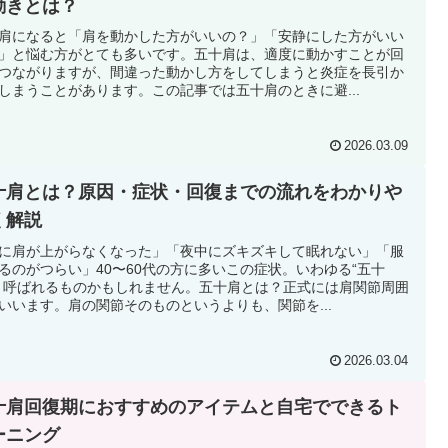
動きとは？
肩になると「肩を動かした方がいいの？」「安静にした方がいい
」と悩む方がとても多いです。五十肩は、適度に動かすことが回
つながりますが、間違った動かし方をしてしまうと炎症を長引か
しまうことがあります。この記事では五十肩のときに避...
2026.03.09
十肩とは？原因・症状・回復までの流れをわかりや
く解説
に肩が上がらなくなった」「夜中にズキズキして眠れない」「服
るのがつらい」40〜60代の方に多いこの症状。いわゆる“五十
と呼ばれるものかもしれません。五十肩とは？正式には肩関節周囲
いいます。肩の関節そのものというよりも、関節を...
2026.03.04
十肩回復期におすすめのアイテムと自宅でできるト
ーニング