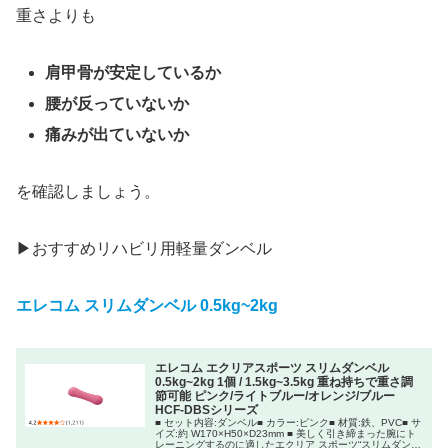
重さよりも
肩甲骨が安定しているか
腰が反っていないか
痛みが出ていないか
を確認しましょう。
▶︎おすすめリハビリ用軽量ダンベル
エレコム スリムダンベル 0.5kg~2kg
エレコム エクリアスポーツ スリムダンベル
0.5kg~2kg 1個 / 1.5kg~3.5kg 重ね持ちで重さ調
節可能 ピンク/ライトブルー/オレンジ/ブルー
HCF-DBSシリーズ
■ セット内容:ダンベル■ カラー:ピンク■ 材質:鉄、PVC■ サ
イズ:約 W170×H50×D23mm ■ 美しく引き締まった腕にト
レーニングするのに適したエクリア スポーツ“スリムダンベ