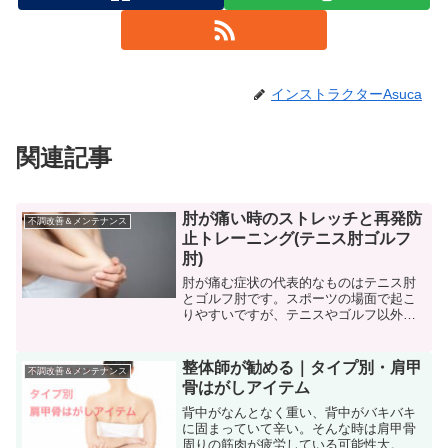
インストラクターAsuca
関連記事
肘が痛い時のストレッチと再発防
不調改善＆メンテナンス
止トレーニング(テニス肘ゴルフ
肘)
肘が痛む症状の代表的なものはテニス肘
とゴルフ肘です。スポーツの場面で起こ
りやすいですが、テニスやゴルフ以外の
スポーツや日常生活でも起こります。肘
が痛むと生活にも支障がでますし、何よ
り原因が不明であれば繰り返すことにな
整体師が勧める｜タイプ別・肩甲
不調改善＆メンテナンス
ります。今回は痛みが出た...
骨はがしアイテム
背中がなんとなく重い、背中がバキバキ
に固まっていて辛い。そんな時は肩甲骨
周りの筋肉が疲労している可能性大。肩