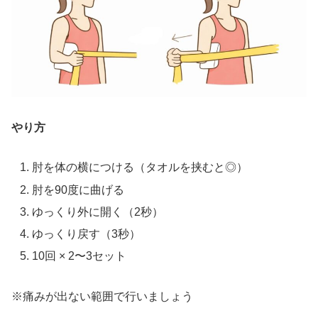
やり方
肘を体の横につける（タオルを挟むと◎）
肘を90度に曲げる
ゆっくり外に開く（2秒）
ゆっくり戻す（3秒）
10回 × 2〜3セット
※痛みが出ない範囲で行いましょう