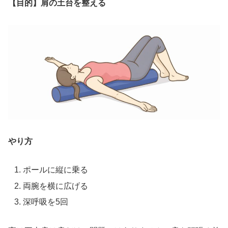
【目的】肩の土台を整える
やり方
ポールに縦に乗る
両腕を横に広げる
深呼吸を5回