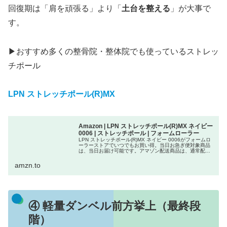
回復期は「肩を頑張る」より「
土台を整える
」が大事で
す。
▶︎おすすめ多くの整骨院・整体院でも使っているストレッ
チポール
LPN ストレッチポール(R)MX
Amazon | LPN ストレッチポール(R)MX ネイビー
0006 | ストレッチポール | フォームローラー
LPN ストレッチポール(R)MX ネイビー 0006がフォームロ
ーラーストアでいつでもお買い得。当日お急ぎ便対象商品
は、当日お届け可能です。アマゾン配送商品は、通常配送
無料（一部除く）。
amzn.to
④ 軽量ダンベル前方挙上（最終段
階）