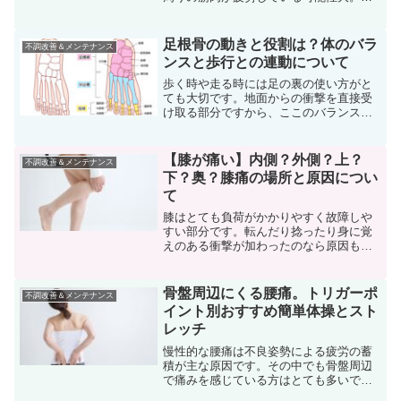
甲骨はたくさんの筋肉に支えられていま
す。日々の生活で疲労が溜まりやすく、
それが背中全体の凝りになってしまいま
足根骨の動きと役割は？体のバラ
不調改善＆メンテナンス
す。肩甲骨周りの筋肉をほ...
ンスと歩行との連動について
歩く時や走る時には足の裏の使い方がと
ても大切です。地面からの衝撃を直接受
け取る部分ですから、ここのバランスが
崩れると体全体の崩れや不具合に繋がり
ます。上手に衝撃を受け止められるか？
は足根骨という足の根本にある小さな骨
【膝が痛い】内側？外側？上？
不調改善＆メンテナンス
の集合体の動きで決まりま...
下？奥？膝痛の場所と原因につい
て
膝はとても負荷がかかりやすく故障しや
すい部分です。転んだり捻ったり身に覚
えのある衝撃が加わったのなら原因も分
かりますが、日常生活で突然痛み出すこ
ともあります。鈍痛の時もありますしピ
キッとした痛みの時もあります。階段を
骨盤周辺にくる腰痛。トリガーポ
不調改善＆メンテナンス
上り下りなど決まった動作...
イント別おすすめ簡単体操とスト
レッチ
慢性的な腰痛は不良姿勢による疲労の蓄
積が主な原因です。その中でも骨盤周辺
で痛みを感じている方はとても多いです
ね。なぜ骨盤周辺に痛みを感じやすいの