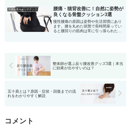
でしょうか？その原因と改善するための
体操について書いていきます。腰のトリ
腰痛・猫背改善に！自然に姿勢が
不調改善＆メンテナンス
ガーポイント慢性的な腰痛...
良くなる骨盤クッション3選
慢性腰痛の原因は姿勢や生活習慣にあり
ます。腰を丸めた状態で長時間座ってい
ると腰回りの筋肉は常に引っ張られた状
態。さらには椎間板にも圧がかかりヘル
ニアのリスクも高まります。そんな方に
は自然に骨盤を立たせて良い位置でサポ
ートしてくれる骨盤クッシ...
整体師が選ぶ反り腰改善グッズ3選｜本当
に効果が出やすいのは？
五十肩とは？原因・症状・回復までの流
れをわかりやすく解説
コメント