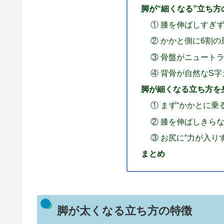
脚が“細くなる”立ち方
① 膝を伸ばしすぎ
② かかと側に6割
③ 骨盤がニュート
④ 背骨が自然なS
脚が細くなる立ち方を
① まず“かかとに乗
② 膝を伸ばしきら
③ お尻に“力が入り
まとめ
脚が太くなる立ち方の特徴