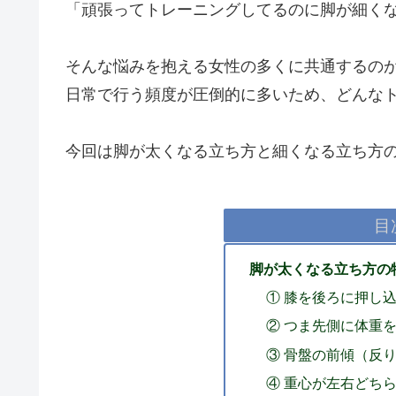
「頑張ってトレーニングしてるのに脚が細く
そんな悩みを抱える女性の多くに共通するの
日常で行う頻度が圧倒的に多いため、どんな
今回は脚が太くなる立ち方と細くなる立ち方
目
脚が太くなる立ち方の
① 膝を後ろに押し込
② つま先側に体重を
③ 骨盤の前傾（反
④ 重心が左右どち