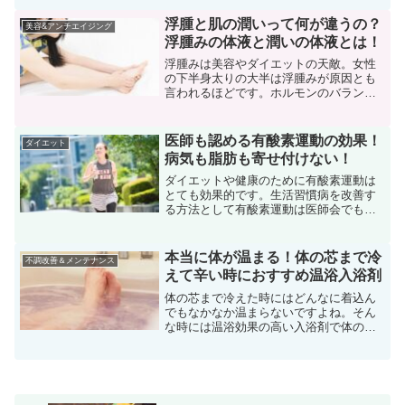
る方は顔の塗り直し難しいですよね。メ
イクの上からでも使える日焼け止めに求
浮腫と肌の潤いって何が違うの？
美容&アンチエイジング
めるものは①メイクが崩...
浮腫みの体液と潤いの体液とは！
浮腫みは美容やダイエットの天敵。女性
の下半身太りの大半は浮腫みが原因とも
言われるほどです。ホルモンのバランス
でも水分を溜め込みやすい時期があり、
その増減で3〜4㎏も変わってしまう方も
います。浮腫みに悩まされる一方、体の
医師も認める有酸素運動の効果！
ダイエット
潤い低下にも悩まされる...
病気も脂肪も寄せ付けない！
ダイエットや健康のために有酸素運動は
とても効果的です。生活習慣病を改善す
る方法として有酸素運動は医師会でも薦
められていて、薬と同じように処方され
ることが多々あります。具体的に有酸素
運動で体にどのような効果があるのでし
本当に体が温まる！体の芯まで冷
不調改善＆メンテナンス
ょうか？詳しく見ていきま...
えて辛い時におすすめ温浴入浴剤
体の芯まで冷えた時にはどんなに着込ん
でもなかなか温まらないですよね。そん
な時には温浴効果の高い入浴剤で体の芯
までぽかぽかに温めましょう。一度芯ま
で温まればなかなか冷えません。今回は
本当に冷えた時におすすめの温浴効果に
優れた入浴剤を紹介します...