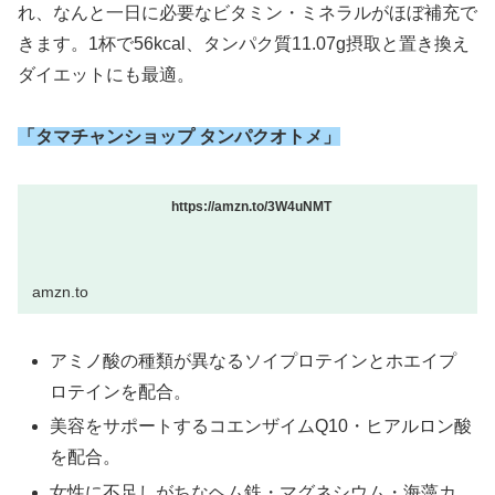
れ、なんと一日に必要なビタミン・ミネラルがほぼ補充で
きます。1杯で56kcal、タンパク質11.07g摂取と置き換え
ダイエットにも最適。
「タマチャンショップ タンパクオトメ」
https://amzn.to/3W4uNMT
amzn.to
アミノ酸の種類が異なるソイプロテインとホエイプ
ロテインを配合。
美容をサポートするコエンザイムQ10・ヒアルロン酸
を配合。
女性に不足しがちなヘム鉄・マグネシウム・海藻カ