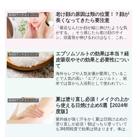
老け顔の原因は頬の位置！？顔が
美容&アンチエイジング
長くなってきたら要注意
「最近なんだか顔が縦に伸びたような気
がする。」そう感じたら老け顔のサイ
ン。頭蓋骨が伸びるわけはなく、これは
加齢とともに顔のお肉が下がってくる事
でそう見えてしまうのです。老けた印象
を与えるポイントは頰の位置。加齢によ
エプソムソルトの効果は本当？経
美容&アンチエイジング
る頰の下垂で全体的に長いイ...
皮吸収やその効果と必要性につい
て
海外セレブや人気女優が愛用しているこ
とで人気の高い『エプソムソルト』。欧
米では昔から入浴剤として使われている
もので、ソルトという名前ですが塩では
なく硫酸マグネシウムです。発汗作用が
高くデトックス効果があったり、肌の角
夏は塗り直し必須！メイクの上か
美容&アンチエイジング
質を除去し美肌効果もある...
ら使える日焼け止め5選【2024年
度版】
紫外線が強く汗をかく夏は日焼け止めの
塗り直しが必須！朝ばっちり塗っていて
も3時間程度で効果は弱まります。体は塗
り直ししやすいですが、メイクをしてい