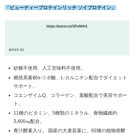
「ビューティープロテインリッチ ソイプロテイン」
https://amzn.to/3PxNHt1
amzn.to
砂糖不使用、人工甘味料不使用。
燃焼系素材α-リポ酸、L-カルニチン配合でダイエット
サポート。
コエンザイムQ、コラーゲン、葉酸配合で美容サポー
ト。
11種のビタミン、5種類のミネラル、食物繊維約
3,400㎎配合。
青汁酵素入り。 国産の大麦若葉に、82種の植物発酵