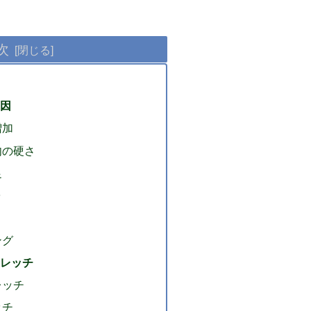
次
因
増加
肉の硬さ
足
ング
レッチ
レッチ
ッチ