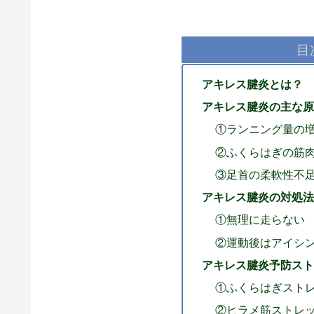
目
アキレス腱炎とは？
アキレス腱炎の主な原
①ランニング量の
②ふくらはぎの筋
③足首の柔軟性不
アキレス腱炎の対処法
①無理に走らない
②運動後はアイシ
アキレス腱炎予防スト
①ふくらはぎスト
②ヒラメ筋ストレ